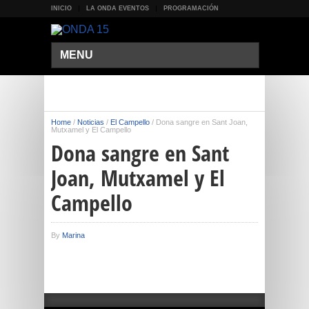
INICIO
LA ONDA EVENTOS
PROGRAMACIÓN
MENU
Home
/
Noticias
/
El Campello
/
Dona sangre en Sant Joan,
Mutxamel y El Campello
Dona sangre en Sant
Joan, Mutxamel y El
Campello
By
Marina