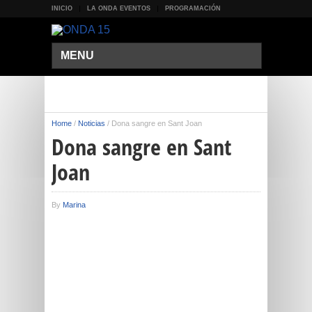
INICIO
LA ONDA EVENTOS
PROGRAMACIÓN
MENU
Home
/
Noticias
/
Dona sangre en Sant Joan
Dona sangre en Sant
Joan
By
Marina