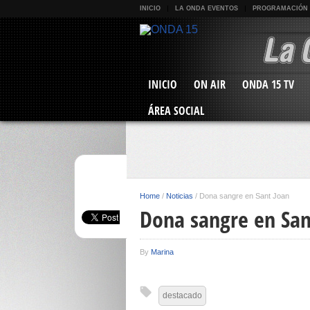
INICIO
LA ONDA EVENTOS
PROGRAMACIÓN
INICIO
ON AIR
ONDA 15 TV
ÁREA SOCIAL
Home
/
Noticias
/
Dona sangre en Sant Joan
Dona sangre en San
By
Marina
destacado