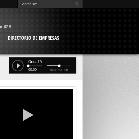
O
DIRECTORIO DE EMPRESAS
Onda15
00:00
Volume: 50