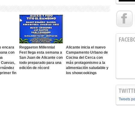
FACEB
s encara
Reggaeton Millennial
Alicante inicia el nuevo
mana con
Fest llega esta semana a
Campamento Urbano de
na
San Juan de Alicante con
Cocina del Cerca con
o Cuevas,
todo preparado para una
más protagonismo a la
ernández
edición de récord
alimentación saludable y
 primer fin
los showcookings
TWITT
Tweets p