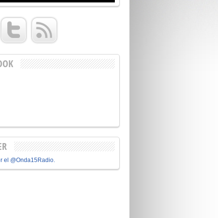
OOK
ER
or el @Onda15Radio.