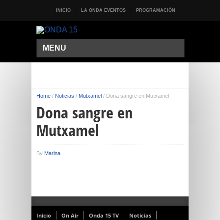
INICIO
LA ONDA EVENTOS
PROGRAMACIÓN
MENU
Home
/
Noticias
/
Mutxamel
/
Dona sangre en Mutxamel
Dona sangre en
Mutxamel
By
Marina
Inicio
On Air
Onda 15 TV
Noticias