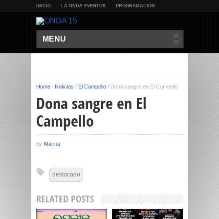
INICIO
LA ONDA EVENTOS
PROGRAMACIÓN
MENU
Home
/
Noticias
/
El Campello
/
Dona sangre en El Campello
Dona sangre en El
Campello
By
Marina
destacado
RELATED POSTS