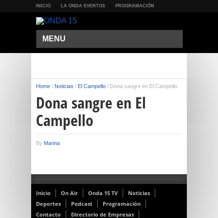
INICIO
LA ONDA EVENTOS
PROGRAMACIÓN
MENU
Home
/
Noticias
/
El Campello
/
Dona sangre en El Campello
Dona sangre en El
Campello
By
Marina
Inicio
On Air
Onda 15 TV
Noticias
Deportes
Podcast
Programación
Contacto
Directorio de Empresas