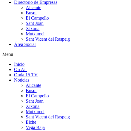
Directorio de Empresas
Alicante
Busot
El Campello
Sant Joan
Xixona
Mutxamel
Sant Vicent del Raspeig
Área Social
Menu
Inicio
On Air
Onda 15 TV
Noticias
Alicante
Busot
El Campello
Sant Joan
Xixona
Mutxamel
Sant Vicent del Raspeig
Elche
Vega Baja