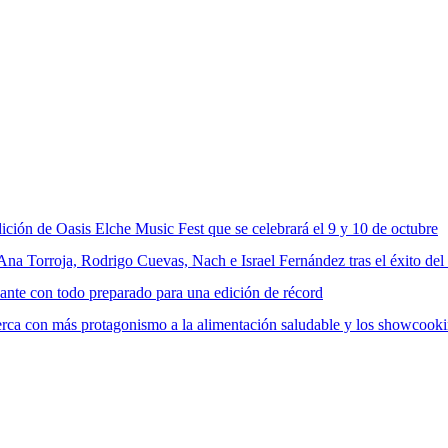
ición de Oasis Elche Music Fest que se celebrará el 9 y 10 de octubre
a Torroja, Rodrigo Cuevas, Nach e Israel Fernández tras el éxito del
cante con todo preparado para una edición de récord
rca con más protagonismo a la alimentación saludable y los showcook