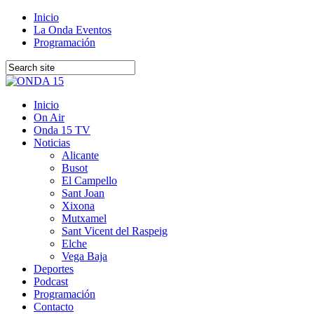
Inicio
La Onda Eventos
Programación
Inicio
On Air
Onda 15 TV
Noticias
Alicante
Busot
El Campello
Sant Joan
Xixona
Mutxamel
Sant Vicent del Raspeig
Elche
Vega Baja
Deportes
Podcast
Programación
Contacto