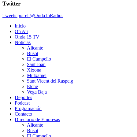
Twitter
Tweets por el @Onda15Radio.
Inicio
On Air
Onda 15 TV
Noticias
Alicante
Busot
El Campello
Sant Joan
Xixona
Mutxamel
Sant Vicent del Raspeig
Elche
Vega Baja
Deportes
Podcast
Programación
Contacto
Directorio de Empresas
Alicante
Busot
El Campello