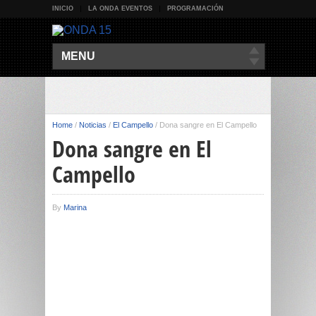
INICIO
LA ONDA EVENTOS
PROGRAMACIÓN
MENU
Home
/
Noticias
/
El Campello
/
Dona sangre en El Campello
Dona sangre en El
Campello
By
Marina