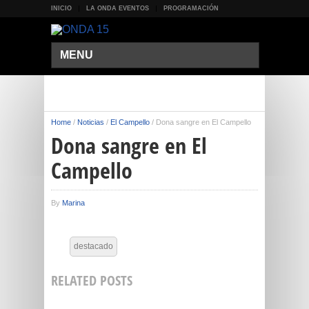
INICIO
LA ONDA EVENTOS
PROGRAMACIÓN
MENU
Home
/
Noticias
/
El Campello
/
Dona sangre en El Campello
Dona sangre en El
Campello
By
Marina
destacado
RELATED POSTS