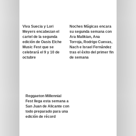
Viva Suecia y Lori
Noches Mágicas encara
Meyers encabezan el
su segunda semana con
cartel de la segunda
Ara Malikian, Ana
edición de Oasis Elche
Torroja, Rodrigo Cuevas,
Music Fest que se
Nach e Israel Fernández
celebrará el 9 y 10 de
tras el éxito del primer fin
octubre
de semana
Reggaeton Millennial
Fest llega esta semana a
San Juan de Alicante con
todo preparado para una
edición de récord