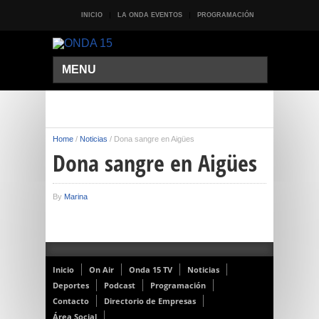
INICIO
LA ONDA EVENTOS
PROGRAMACIÓN
MENU
Home
/
Noticias
/
Dona sangre en Aigües
Dona sangre en Aigües
By
Marina
Inicio
On Air
Onda 15 TV
Noticias
Deportes
Podcast
Programación
Contacto
Directorio de Empresas
Área Social