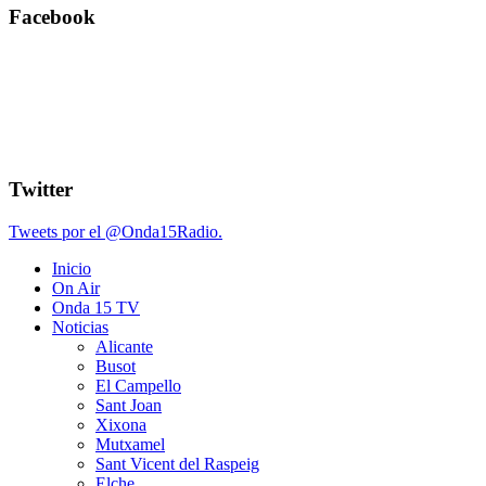
Facebook
Twitter
Tweets por el @Onda15Radio.
Inicio
On Air
Onda 15 TV
Noticias
Alicante
Busot
El Campello
Sant Joan
Xixona
Mutxamel
Sant Vicent del Raspeig
Elche