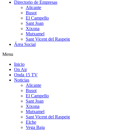
Directorio de Empresas
Alicante
Busot
El Campello
Sant Joan
Xixona
Mutxamel
Sant Vicent del Raspeig
Área Social
Menu
Inicio
On Air
Onda 15 TV
Noticias
Alicante
Busot
El Campello
Sant Joan
Xixona
Mutxamel
Sant Vicent del Raspeig
Elche
Vega Baja