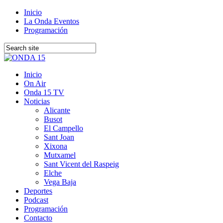
Inicio
La Onda Eventos
Programación
Inicio
On Air
Onda 15 TV
Noticias
Alicante
Busot
El Campello
Sant Joan
Xixona
Mutxamel
Sant Vicent del Raspeig
Elche
Vega Baja
Deportes
Podcast
Programación
Contacto