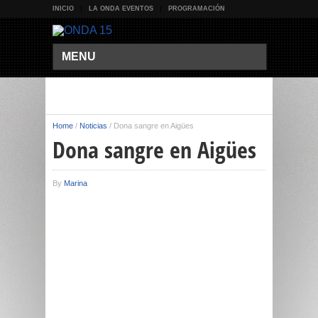
INICIO
LA ONDA EVENTOS
PROGRAMACIÓN
MENU
Home
/
Noticias
/
Dona sangre en Aigües
Dona sangre en Aigües
By
Marina