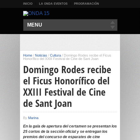
INICIO
LA ONDA EVENTOS
PROGRAMACIÓN
MENU
Home
/
Noticias
/
Cultura
/
Domingo Rodes recibe el Ficus
Honorífico del XXIII Festival de Cine de Sant Joan
Domingo Rodes recibe
el Ficus Honorífico del
XXIII Festival de Cine
de Sant Joan
By
Marina
En la gala de apertura del certamen se presentan los
25 cortos de la sección oficial y se entregan los
premios del concurso de esparates de cine