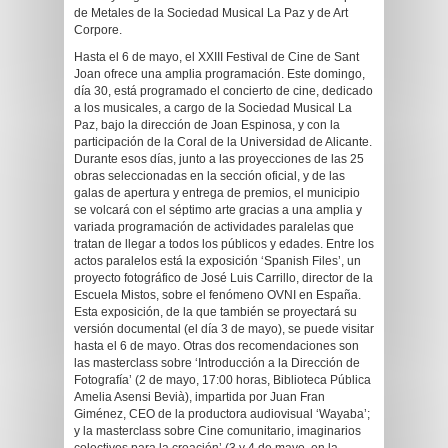
de Metales de la Sociedad Musical La Paz y de Art
Corpore.
Hasta el 6 de mayo, el XXIII Festival de Cine de Sant
Joan ofrece una amplia programación. Este domingo,
día 30, está programado el concierto de cine, dedicado
a los musicales, a cargo de la Sociedad Musical La
Paz, bajo la dirección de Joan Espinosa, y con la
participación de la Coral de la Universidad de Alicante.
Durante esos días, junto a las proyecciones de las 25
obras seleccionadas en la sección oficial, y de las
galas de apertura y entrega de premios, el municipio
se volcará con el séptimo arte gracias a una amplia y
variada programación de actividades paralelas que
tratan de llegar a todos los públicos y edades. Entre los
actos paralelos está la exposición ‘Spanish Files’, un
proyecto fotográfico de José Luis Carrillo, director de la
Escuela Mistos, sobre el fenómeno OVNI en España.
Esta exposición, de la que también se proyectará su
versión documental (el día 3 de mayo), se puede visitar
hasta el 6 de mayo. Otras dos recomendaciones son
las masterclass sobre ‘Introducción a la Dirección de
Fotografía’ (2 de mayo, 17:00 horas, Biblioteca Pública
Amelia Asensi Bevià), impartida por Juan Fran
Giménez, CEO de la productora audiovisual ‘Wayaba’;
y la masterclass sobre Cine comunitario, imaginarios