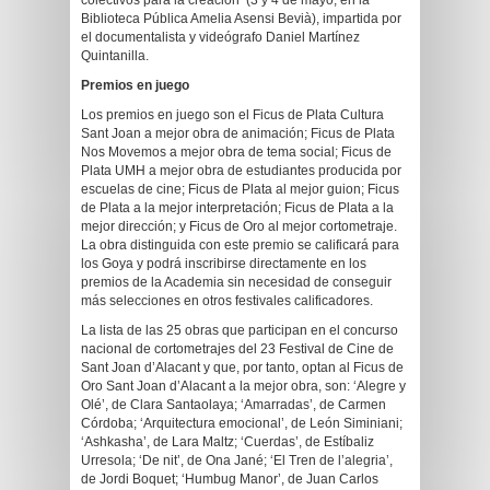
colectivos para la creación’ (3 y 4 de mayo, en la
Biblioteca Pública Amelia Asensi Bevià), impartida por
el documentalista y videógrafo Daniel Martínez
Quintanilla.
Premios en juego
Los premios en juego son el Ficus de Plata Cultura
Sant Joan a mejor obra de animación; Ficus de Plata
Nos Movemos a mejor obra de tema social; Ficus de
Plata UMH a mejor obra de estudiantes producida por
escuelas de cine; Ficus de Plata al mejor guion; Ficus
de Plata a la mejor interpretación; Ficus de Plata a la
mejor dirección; y Ficus de Oro al mejor cortometraje.
La obra distinguida con este premio se calificará para
los Goya y podrá inscribirse directamente en los
premios de la Academia sin necesidad de conseguir
más selecciones en otros festivales calificadores.
La lista de las 25 obras que participan en el concurso
nacional de cortometrajes del 23 Festival de Cine de
Sant Joan d’Alacant y que, por tanto, optan al Ficus de
Oro Sant Joan d’Alacant a la mejor obra, son: ‘Alegre y
Olé’, de Clara Santaolaya; ‘Amarradas’, de Carmen
Córdoba; ‘Arquitectura emocional’, de León Siminiani;
‘Ashkasha’, de Lara Maltz; ‘Cuerdas’, de Estíbaliz
Urresola; ‘De nit’, de Ona Jané; ‘El Tren de l’alegria’,
de Jordi Boquet; ‘Humbug Manor’, de Juan Carlos