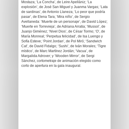
Mostaza; ‘La Concha’, de Leire Apellániz; ‘La
explosión’, de José San Miguel y Juanma Vargas; ‘Lata
de sardinas’, de Antonio Llaneza; ‘Lo peor que podría
pasar’, de Elena Tara; ‘Mira niño’, de Sergio
Avellaneda: ‘Muerte de un personaje’, de David López;
‘Muerte en Torrevieja’, de Adriana Arratia; ‘Mussol’, de
Juanjo Giménez; ‘Nivel Dios’, de César Tormo; ‘O’, de
María Monreal; ‘Perpetua felicidad’, de Isa Luengo y
Sofía Esteve; ‘Point Jordan’, de Pol Miró; ‘Sandwich
Cat’, de David Fidalgo; ‘Sushi’, de Iván Morales; ‘Tigre
místico’, de Marc Martínez Jordán; ‘Vacua’, de
Margalida Adrover; y ‘Wooden Mirror’, de Sergi
Sánchez, cortometraje de animación elegido como
corto de apertura en la gala inaugural.