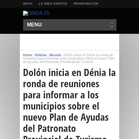
INICIO
LA ONDA EVENTOS
PROGRAMACIÓN
MENU
Home
/
Noticias
/
Alicante
/
Dolón inicia en Dénia la ronda de
reuniones para informar a los municipios sobre el nuevo Plan
de Ayudas del Patronato Provincial de Turismo
Dolón inicia en Dénia la
ronda de reuniones
para informar a los
municipios sobre el
nuevo Plan de Ayudas
del Patronato