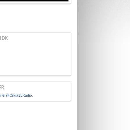
OOK
ER
or el @Onda15Radio.