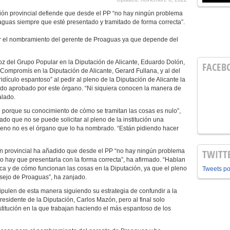
ución provincial defiende que desde el PP “no hay ningún problema
aguas siempre que esté presentado y tramitado de forma correcta”.
ar el nombramiento del gerente de Proaguas ya que depende del
oz del Grupo Popular en la Diputación de Alicante, Eduardo Dolón,
FACEB
Compromís en la Diputación de Alicante, Gerard Fullana, y al del
idículo espantoso” al pedir al pleno de la Diputación de Alicante la
do aprobado por este órgano. “Ni siquiera conocen la manera de
alado.
 porque su conocimiento de cómo se tramitan las cosas es nulo”,
ado que no se puede solicitar al pleno de la institución una
eno no es el órgano que lo ha nombrado. “Están pidiendo hacer
ión provincial ha añadido que desde el PP “no hay ningún problema
TWITT
ro hay que presentarla con la forma correcta”, ha afirmado. “Hablan
ica y de cómo funcionan las cosas en la Diputación, ya que el pleno
Tweets p
ejo de Proaguas”, ha zanjado.
ulen de esta manera siguiendo su estrategia de confundir a la
presidente de la Diputación, Carlos Mazón, pero al final solo
stitución en la que trabajan haciendo el más espantoso de los