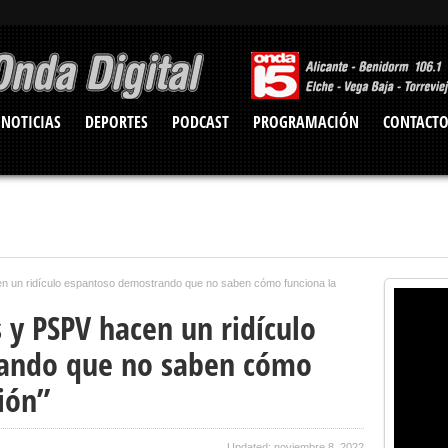
NOTICIAS
DEPORTES
PODCAST
PROGRAMACIÓN
CONTACT
 un ridículo espantoso demostrando que no saben cómo funciona la
y PSPV hacen un ridículo
ando que no saben cómo
ión”
Updated: noviembre 8, 2022