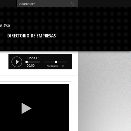
O
DIRECTORIO DE EMPRESAS
Onda15
00:00
Volume: 50