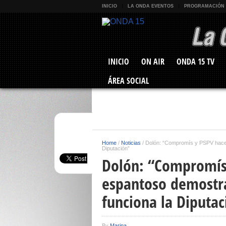
INICIO
LA ONDA EVENTOS
PROGRAMACIÓN
INICIO
ON AIR
ONDA 15 TV
ÁREA SOCIAL
Home
/
Noticias
/
Dolón: “Compromís y PSPV hacen
Diputación”
Dolón: “Compromís 
espantoso demostr
funciona la Diputac
By
Marina