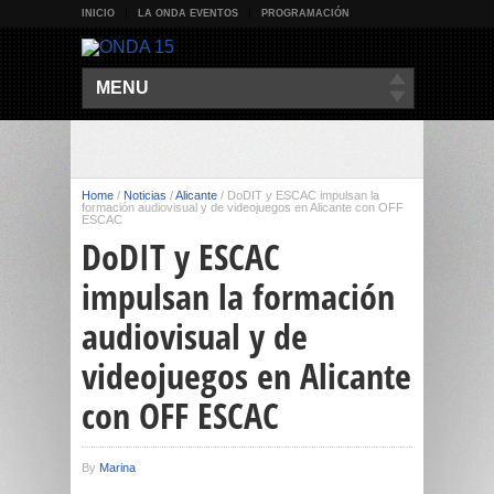
INICIO
LA ONDA EVENTOS
PROGRAMACIÓN
MENU
Home
/
Noticias
/
Alicante
/
DoDIT y ESCAC impulsan la
formación audiovisual y de videojuegos en Alicante con OFF
ESCAC
DoDIT y ESCAC
impulsan la formación
audiovisual y de
videojuegos en Alicante
con OFF ESCAC
By
Marina