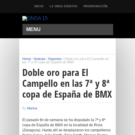
INICIO
LA ONDA EVENTOS
PROGRAMACIÓN
MENU
Home
/
Noticias
/
Deportes
/
Doble oro para El Campello en
las 7ª y 8ª copa de España de BMX
Doble oro para El
Campello en las 7ª y 8ª
copa de España de BMX
By
Marina
El pasado fin de semana se ha disputado la 7ª y 8ª
copa de España de BMX en la localidad de Ricla
(Zaragoza). Hasta allí se desplazaron los campelleros