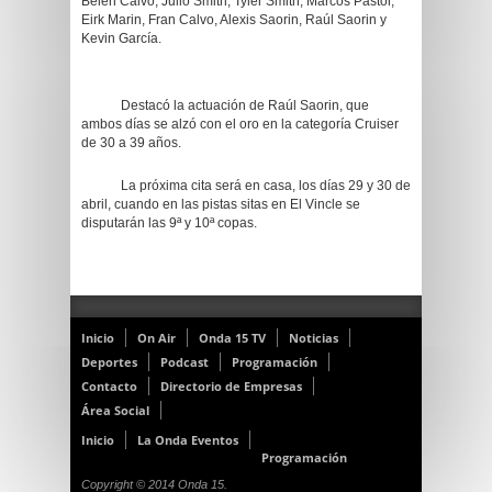
Belén Calvo, Julio Smith, Tyler Smith, Marcos Pastor,
Eirk Marin, Fran Calvo, Alexis Saorin, Raúl Saorin y
Kevin García.
Destacó la actuación de Raúl Saorin, que
ambos días se alzó con el oro en la categoría Cruiser
de 30 a 39 años.
La próxima cita será en casa, los días 29 y 30 de
abril, cuando en las pistas sitas en El Vincle se
disputarán las 9ª y 10ª copas.
Inicio
On Air
Onda 15 TV
Noticias
Deportes
Podcast
Programación
Contacto
Directorio de Empresas
Área Social
Inicio
La Onda Eventos
Programación
Copyright © 2014 Onda 15.