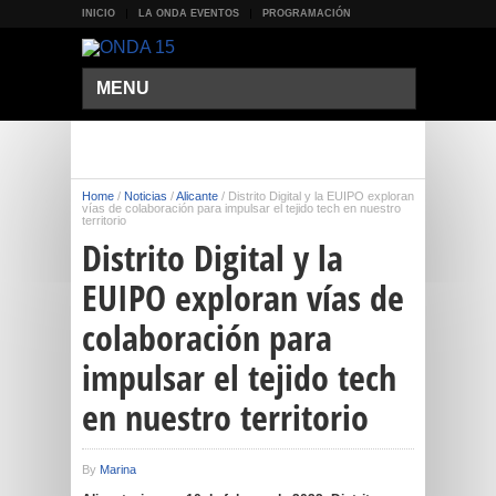
INICIO
LA ONDA EVENTOS
PROGRAMACIÓN
MENU
Home
/
Noticias
/
Alicante
/
Distrito Digital y la EUIPO exploran
vías de colaboración para impulsar el tejido tech en nuestro
territorio
Distrito Digital y la
EUIPO exploran vías de
colaboración para
impulsar el tejido tech
en nuestro territorio
By
Marina