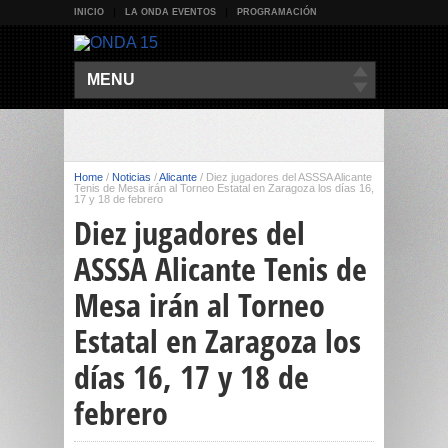
INICIO
LA ONDA EVENTOS
PROGRAMACIÓN
MENU
Home
/
Noticias
/
Alicante
/
Diez jugadores del ASSSA Alicante
Tenis de Mesa irán al Torneo Estatal en Zaragoza los días 16,
17 y 18 de febrero
Diez jugadores del
ASSSA Alicante Tenis de
Mesa irán al Torneo
Estatal en Zaragoza los
días 16, 17 y 18 de
febrero