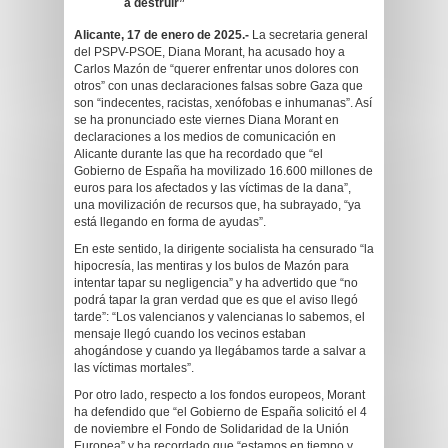
a destruir”
Alicante, 17 de enero de 2025.-
La secretaria general
del PSPV-PSOE, Diana Morant, ha acusado hoy a
Carlos Mazón de “querer enfrentar unos dolores con
otros” con unas declaraciones falsas sobre Gaza que
son “indecentes, racistas, xenófobas e inhumanas”. Así
se ha pronunciado este viernes Diana Morant en
declaraciones a los medios de comunicación en
Alicante durante las que ha recordado que “el
Gobierno de España ha movilizado 16.600 millones de
euros para los afectados y las víctimas de la dana”,
una movilización de recursos que, ha subrayado, “ya
está llegando en forma de ayudas”.
En este sentido, la dirigente socialista ha censurado “la
hipocresía, las mentiras y los bulos de Mazón para
intentar tapar su negligencia” y ha advertido que “no
podrá tapar la gran verdad que es que el aviso llegó
tarde”: “Los valencianos y valencianas lo sabemos, el
mensaje llegó cuando los vecinos estaban
ahogándose y cuando ya llegábamos tarde a salvar a
las víctimas mortales”.
Por otro lado, respecto a los fondos europeos, Morant
ha defendido que “el Gobierno de España solicitó el 4
de noviembre el Fondo de Solidaridad de la Unión
Europea” y ha recordado que “estamos en tiempo y