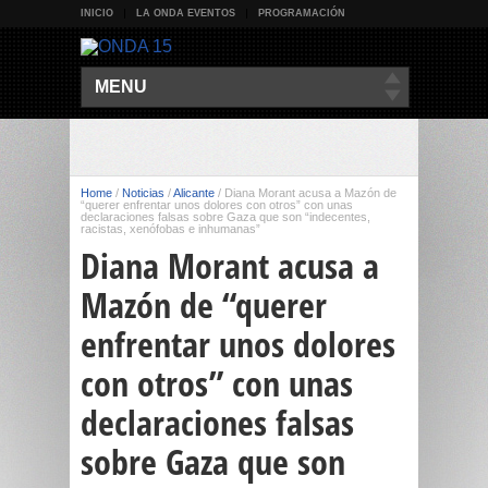
INICIO
LA ONDA EVENTOS
PROGRAMACIÓN
MENU
Home
/
Noticias
/
Alicante
/
Diana Morant acusa a Mazón de
“querer enfrentar unos dolores con otros” con unas
declaraciones falsas sobre Gaza que son “indecentes,
racistas, xenófobas e inhumanas”
Diana Morant acusa a
Mazón de “querer
enfrentar unos dolores
con otros” con unas
declaraciones falsas
sobre Gaza que son