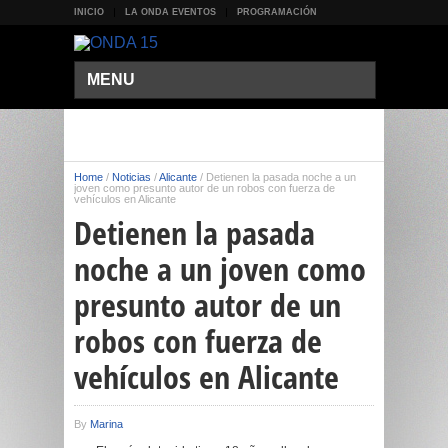
INICIO
LA ONDA EVENTOS
PROGRAMACIÓN
MENU
Home
/
Noticias
/
Alicante
/
Detienen la pasada noche a un
joven como presunto autor de un robos con fuerza de
vehículos en Alicante
Detienen la pasada
noche a un joven como
presunto autor de un
robos con fuerza de
vehículos en Alicante
By
Marina