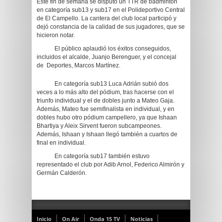
Este fin de semana se disputó un TTR de bádminton
en categoría sub13 y sub17 en el Polideportivo Central
de El Campello. La cantera del club local participó y
dejó constancia de la calidad de sus jugadores, que se
hicieron notar.
El público aplaudió los éxitos conseguidos,
incluidos el alcalde, Juanjo Berenguer, y el concejal
de Deportes, Marcos Martínez.
En categoría sub13 Luca Adrián subió dos
veces a lo más alto del pódium, tras hacerse con el
triunfo individual y el de dobles junto a Mateo Gaja.
Además, Mateo fue semifinalista en individual, y en
dobles hubo otro pódium campellero, ya que Ishaan
Bhartiya y Aleix Sirvent fueron subcampeones.
Además, Ishaan y Ishaan llegó también a cuartos de
final en individual.
En categoría sub17 también estuvo
representado el club por Adib Arnol, Federico Almirón y
Germán Calderón.
Inicio
On Air
Onda 15 TV
Noticias