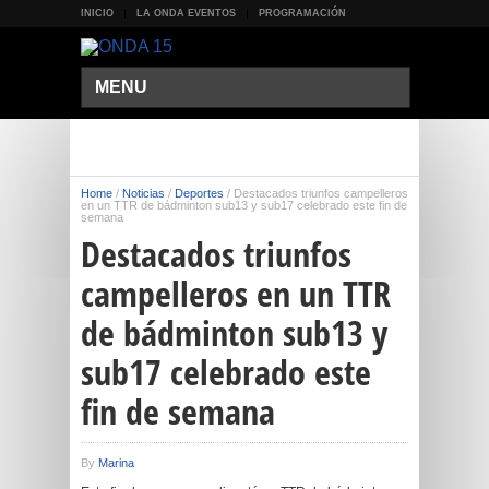
INICIO
LA ONDA EVENTOS
PROGRAMACIÓN
MENU
Home
/
Noticias
/
Deportes
/
Destacados triunfos campelleros
en un TTR de bádminton sub13 y sub17 celebrado este fin de
semana
Destacados triunfos
campelleros en un TTR
de bádminton sub13 y
sub17 celebrado este
fin de semana
By
Marina