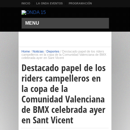
INICIO
LA ONDA EVENTOS
PROGRAMACIÓN
MENU
Home
/
Noticias
/
Deportes
/
Destacado papel de los riders
campelleros en la copa de la Comunidad Valenciana de BMX
celebrada ayer en Sant Vicent
Destacado papel de los
riders campelleros en
la copa de la
Comunidad Valenciana
de BMX celebrada ayer
en Sant Vicent