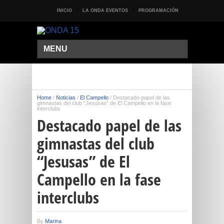
INICIO
LA ONDA EVENTOS
PROGRAMACIÓN
MENU
Home
/
Noticias
/
El Campello
/
Destacado papel de las
gimnastas del club “Jesusas” de El Campello en la fase
interclubs
Destacado papel de las
gimnastas del club
“Jesusas” de El
Campello en la fase
interclubs
By
Marina