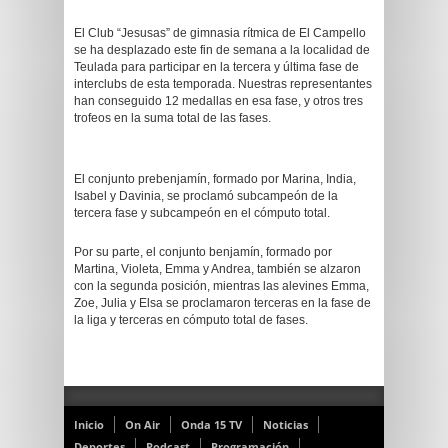
El Club “Jesusas” de gimnasia rítmica de El Campello
se ha desplazado este fin de semana a la localidad de
Teulada para participar en la tercera y última fase de
interclubs de esta temporada. Nuestras representantes
han conseguido 12 medallas en esa fase, y otros tres
trofeos en la suma total de las fases.
El conjunto prebenjamín, formado por Marina, India,
Isabel y Davinia, se proclamó subcampeón de la
tercera fase y subcampeón en el cómputo total.
Por su parte, el conjunto benjamín, formado por
Martina, Violeta, Emma y Andrea, también se alzaron
con la segunda posición, mientras las alevines Emma,
Zoe, Julia y Elsa se proclamaron terceras en la fase de
la liga y terceras en cómputo total de fases.
Inicio
On Air
Onda 15 TV
Noticias
Deportes
Podcast
Programación