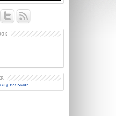
OOK
ER
or el @Onda15Radio.