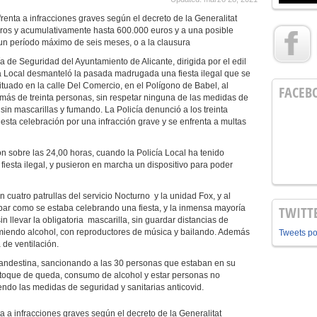
renta a infracciones graves según el decreto de la Generalitat
ros y acumulativamente hasta 600.000 euros y a una posible
 un período máximo de seis meses, o a la clausura
a de Seguridad del Ayuntamiento de Alicante, dirigida por el edil
 Local desmanteló la pasada madrugada una fiesta ilegal que se
situado en la calle Del Comercio, en el Polígono de Babel, al
FACEB
más de treinta personas, sin respetar ninguna de las medidas de
in mascarillas y fumando. La Policía denunció a los treinta
esta celebración por una infracción grave y se enfrenta a multas
n sobre las 24,00 horas, cuando la Policía Local ha tenido
fiesta ilegal, y pusieron en marcha un dispositivo para poder
 cuatro patrullas del servicio Nocturno y la unidad Fox, y al
obar como se estaba celebrando una fiesta, y la inmensa mayoría
TWITT
n llevar la obligatoria mascarilla, sin guardar distancias de
miendo alcohol, con reproductores de música y bailando. Además
Tweets p
 de ventilación.
 clandestina, sancionando a las 30 personas que estaban en su
 el toque de queda, consumo de alcohol y estar personas no
ndo las medidas de seguridad y sanitarias anticovid.
ta a infracciones graves según el decreto de la Generalitat