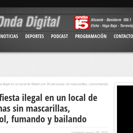
NOTICIAS
DEPORTES
PODCAST
PROGRAMACIÓN
CONTACT
a ilegal en un local de Babel con 30 personas sin mascarillas, consumiendo
esta ilegal en un local de
as sin mascarillas,
ol, fumando y bailando
Updated: marzo 28, 2021