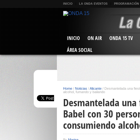
INICIO
LA ONDA EVENTOS
PROGRAMACIÓN
INICIO
ON AIR
ONDA 15 TV
ÁREA SOCIAL
Home
/
Noticias
/
Alicante
/
Desmantelada una fiest
alcohol, fumando y bailando
Desmantelada una fi
Babel con 30 person
consumiendo alcoh
By
Marina