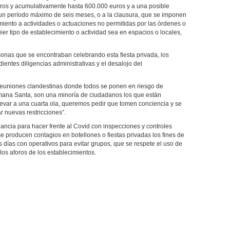
ros y acumulativamente hasta 600.000 euros y a una posible
 un período máximo de seis meses, o a la clausura, que se imponen
imiento a actividades o actuaciones no permitidas por las órdenes o
ier tipo de establecimiento o actividad sea en espacios o locales,
rsonas que se encontraban celebrando esta fiesta privada, los
ientes diligencias administrativas y el desalojo del
 reuniones clandestinas donde todos se ponen en riesgo de
mana Santa, son una minoría de ciudadanos los que están
evar a una cuarta ola, queremos pedir que tomen conciencia y se
 nuevas restricciones”.
ilancia para hacer frente al Covid con inspecciones y controles
 se producen contagios en botellones o fiestas privadas los fines de
días con operativos para evitar grupos, que se respete el uso de
los aforos de los establecimientos.