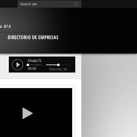
O
DIRECTORIO DE EMPRESAS
Onda15
00:00
Volume: 50