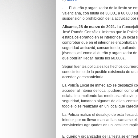
· El dueño y organizador de la fiesta se enf
Valenciana, con multa de 30.001 a 60.000 eu
suspensión o prohibición de la actividad por
Alicante, 28 de marzo de 2021.
La Concejalí
José Ramón González, informa que la Policía
estaba celebrando en el interior de un local 
comprobar que en el interior se encontraban 
seguridad anticovid, consumiendo, bailando, s
jóvenes, así como al dueño y organizador de 
que podrían llegar hasta los 60.000€.
Según fuentes policiales los hechos ocurriero
conocimiento de la posible existencia de una 
acceder y desmantelarla.
La Policía Local de inmediato se desplazó con
acceder al interior de local, pudieron compr
estaba incumpliendo las medidas anticovid, si
seguridad, fumando algunas de ellas, consu
todo ello se realizaba en un local que carecía
La Policía realizó el desalojó de esta fiesta
interior, por no llevar mascarillas, santarse
convivientes agrupados en un local incumplie
El dueño y organizador de la fiesta se enfren