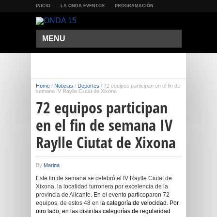
INICIO
LA ONDA EVENTOS
PROGRAMACIÓN
MENU
Home
/
Noticias
/
Deportes
/
72 equipos participan en el fin de
semana IV Raylle Ciutat de Xixona
72 equipos participan
en el fin de semana IV
Raylle Ciutat de Xixona
By
Marina
Este fin de semana se celebró el IV Raylle Ciutat de
Xixona, la localidad turronera por excelencia de la
provincia de Alicante. En el evento particoparon 72
equipos, de estos 48 en
la categoría de velocidad. Por
otro lado, en las distintas categorías de regularidad