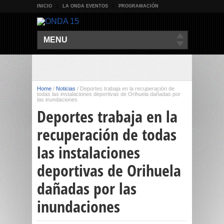
INICIO
LA ONDA EVENTOS
PROGRAMACIÓN
MENU
Home
/
Noticias
/
Deportes trabaja en la recuperación de
todas las instalaciones deportivas de Orihuela dañadas por
las inundaciones
Deportes trabaja en la
recuperación de todas
las instalaciones
deportivas de Orihuela
dañadas por las
inundaciones