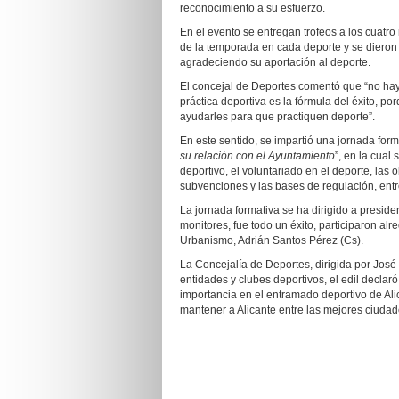
reconocimiento a su esfuerzo.
En el evento se entregan trofeos a los cuatro 
de la temporada en cada deporte y se dieron
agradeciendo su aportación al deporte.
El concejal de Deportes comentó que “no ha
práctica deportiva es la fórmula del éxito, po
ayudarles para que practiquen deporte”.
En este sentido, se impartió una jornada for
su relación con el Ayuntamiento
”, en la cual
deportivo, el voluntariado en el deporte, las 
subvenciones y las bases de regulación, entr
La jornada formativa se ha dirigido a presiden
monitores, fue todo un éxito, participaron alr
Urbanismo, Adrián Santos Pérez (Cs).
La Concejalía de Deportes, dirigida por José
entidades y clubes deportivos, el edil declar
importancia en el entramado deportivo de Alic
mantener a Alicante entre las mejores ciudade