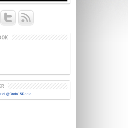
OOK
ER
or el @Onda15Radio.