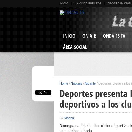
INICIO
LA ONDA EVENTOS
PROGRAMACIÓN
INICIO
ON AIR
ONDA 15 TV
ÁREA SOCIAL
Home
/
Noticias
/
Alicante
/
Deportes presenta los 
Deportes presenta 
deportivos a los cl
By
Marina
Berenguer adelanta a los clubes deportivos l
pleno extraordinario