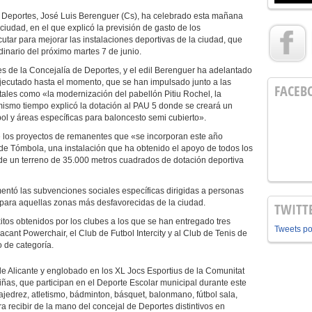
e Deportes, José Luis Berenguer (Cs), ha celebrado esta mañana
ciudad, en el que explicó la previsión de gasto de los
utar para mejorar las instalaciones deportivas de la ciudad, que
inario del próximo martes 7 de junio.
nes de la Concejalía de Deportes, y el edil Berenguer ha adelantado
 ejecutado hasta el momento, que se han impulsado junto a las
FACEB
 tales como «la modernización del pabellón Pitiu Rochel, la
mismo tiempo explicó la dotación al PAU 5 donde se creará un
l y áreas específicas para baloncesto semi cubierto».
 los proyectos de remanentes que «se incorporan este año
de Tómbola, una instalación que ha obtenido el apoyo de todos los
s de un terreno de 35.000 metros cuadrados de dotación deportiva
entó las subvenciones sociales específicas dirigidas a personas
y para aquellas zonas más desfavorecidas de la ciudad.
TWITT
itos obtenidos por los clubes a los que se han entregado tres
Tweets p
ant Powerchair, el Club de Futbol Intercity y al Club de Tenis de
 de categoría.
 de Alicante y englobado en los XL Jocs Esportius de la Comunitat
iñas, que participan en el Deporte Escolar municipal durante este
ajedrez, atletismo, bádminton, básquet, balonmano, fútbol sala,
ra recibir de la mano del concejal de Deportes distintivos en