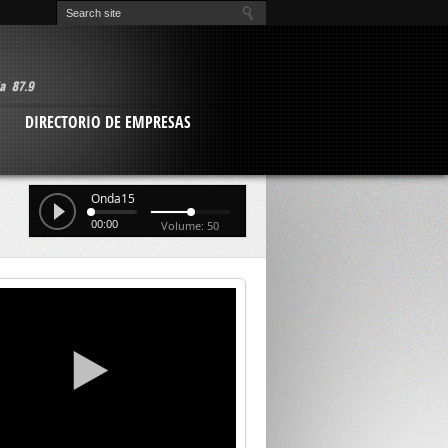
O
DIRECTORIO DE EMPRESAS
Onda15
00:00
Volume: 50