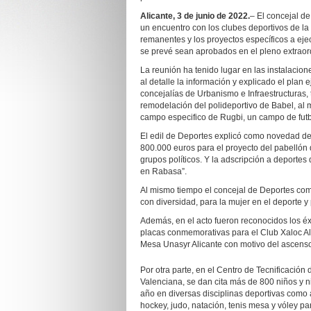
Alicante, 3 de junio de 2022.
– El concejal d
un encuentro con los clubes deportivos de la 
remanentes y los proyectos específicos a ejec
se prevé sean aprobados en el pleno extraord
La reunión ha tenido lugar en las instalacio
al detalle la información y explicado el plan
concejalías de Urbanismo e Infraestructuras,
remodelación del polideportivo de Babel, al 
campo especifico de Rugbi, un campo de futbo
El edil de Deportes explicó como novedad de
800.000 euros para el proyecto del pabellón 
grupos políticos. Y la adscripción a deporte
en Rabasa”.
Al mismo tiempo el concejal de Deportes com
con diversidad, para la mujer en el deporte 
Además, en el acto fueron reconocidos los éx
placas conmemorativas para el Club Xaloc Alac
Mesa Unasyr Alicante con motivo del ascenso
Por otra parte, en el Centro de Tecnificación
Valenciana, se dan cita más de 800 niños y n
año en diversas disciplinas deportivas como 
hockey, judo, natación, tenis mesa y vóley pa