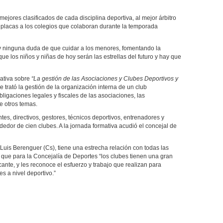
mejores clasificados de cada disciplina deportiva, al mejor árbitro
 placas a los colegios que colaboran durante la temporada
y ninguna duda de que cuidar a los menores, fomentando la
rque los niños y niñas de hoy serán las estrellas del futuro y hay que
mativa sobre
“La gestión de las Asociaciones y Clubes Deportivos y
 se trató la gestión de la organización interna de un club
obligaciones legales y fiscales de las asociaciones, las
e otros temas.
tes, directivos, gestores, técnicos deportivos, entrenadores y
ededor de cien clubes. A la jornada formativa acudió el concejal de
 Luis Berenguer (Cs), tiene una estrecha relación con todas las
ó que para la Concejalía de Deportes “los clubes tienen una gran
ante, y les reconoce el esfuerzo y trabajo que realizan para
s a nivel deportivo.”