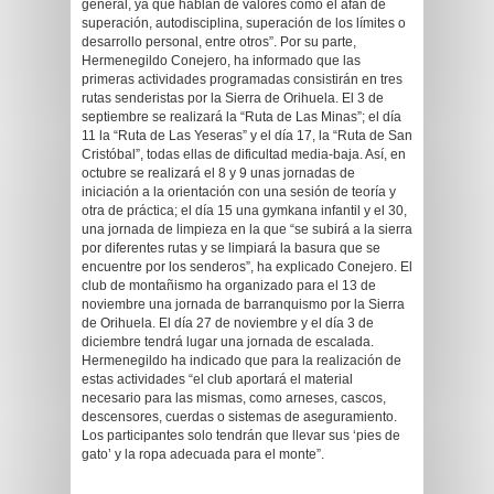
general, ya que hablan de valores como el afán de
superación, autodisciplina, superación de los límites o
desarrollo personal, entre otros”. Por su parte,
Hermenegildo Conejero, ha informado que las
primeras actividades programadas consistirán en tres
rutas senderistas por la Sierra de Orihuela. El 3 de
septiembre se realizará la “Ruta de Las Minas”; el día
11 la “Ruta de Las Yeseras” y el día 17, la “Ruta de San
Cristóbal”, todas ellas de dificultad media-baja. Así, en
octubre se realizará el 8 y 9 unas jornadas de
iniciación a la orientación con una sesión de teoría y
otra de práctica; el día 15 una gymkana infantil y el 30,
una jornada de limpieza en la que “se subirá a la sierra
por diferentes rutas y se limpiará la basura que se
encuentre por los senderos”, ha explicado Conejero. El
club de montañismo ha organizado para el 13 de
noviembre una jornada de barranquismo por la Sierra
de Orihuela. El día 27 de noviembre y el día 3 de
diciembre tendrá lugar una jornada de escalada.
Hermenegildo ha indicado que para la realización de
estas actividades “el club aportará el material
necesario para las mismas, como arneses, cascos,
descensores, cuerdas o sistemas de aseguramiento.
Los participantes solo tendrán que llevar sus ‘pies de
gato’ y la ropa adecuada para el monte”.