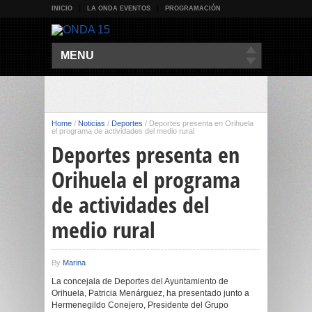
INICIO
LA ONDA EVENTOS
PROGRAMACIÓN
MENU
Home
/
Noticias
/
Deportes
/
Deportes presenta en Orihuela
el programa de actividades del medio rural
Deportes presenta en
Orihuela el programa
de actividades del
medio rural
By
Marina
La concejala de Deportes del Ayuntamiento de
Orihuela, Patricia Menárguez, ha presentado junto a
Hermenegildo Conejero, Presidente del Grupo