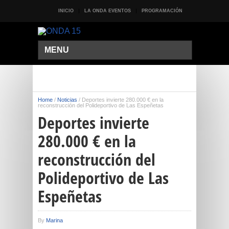
INICIO
LA ONDA EVENTOS
PROGRAMACIÓN
MENU
Home
/
Noticias
/
Deportes invierte 280.000 € en la
reconstrucción del Polideportivo de Las Espeñetas
Deportes invierte
280.000 € en la
reconstrucción del
Polideportivo de Las
Espeñetas
By
Marina