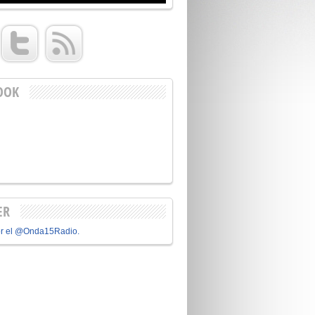
OOK
ER
or el @Onda15Radio.