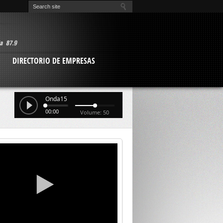
O
DIRECTORIO DE EMPRESAS
Onda15
00:00
Volume: 50