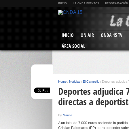
INICIO
LA ONDA EVENTOS
PROGRAMACIÓN
INICIO
ON AIR
ONDA 15 TV
ÁREA SOCIAL
Home
/
Noticias
/
El Campello
/
Deportes adjudica 
Deportes adjudica 
directas a deportis
By
Marina
A un total de 7.000 euros asciende la partid
Cristian Palomares (PP), para conceder subve