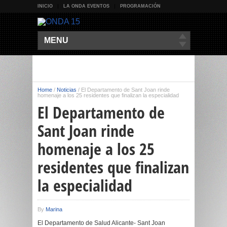
INICIO
LA ONDA EVENTOS
PROGRAMACIÓN
MENU
Home
/
Noticias
/
El Departamento de Sant Joan rinde
homenaje a los 25 residentes que finalizan la especialidad
El Departamento de
Sant Joan rinde
homenaje a los 25
residentes que finalizan
la especialidad
By
Marina
El Departamento de Salud Alicante- Sant Joan