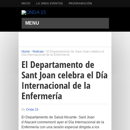
INICIO
LA ONDA EVENTOS
PROGRAMACIÓN
MENU
Home
/
Noticias
/
El Departamento de Sant Joan celebra el
Día Internacional de la Enfermería
El Departamento de
Sant Joan celebra el Día
Internacional de la
Enfermería
By
Onda 15
El Departamento de Salud Alicante- Sant Joan
d’Alacant conmemoró ayer el Día Internacional de la
Enfermería con una sesión especial dirigida a los