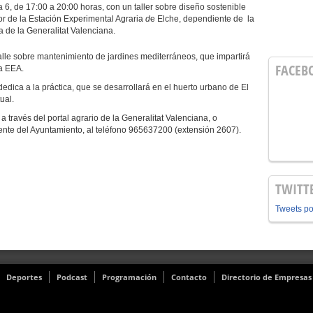
de 17:00 a 20:00 horas, con un taller sobre diseño sostenible
tor de la Estación Experimental Agraria
d
e Elche, dependiente de la
a de la Generalitat Valenciana.
 talle sobre mantenimiento de jardines mediterráneos, que impartirá
FACEB
la EEA.
edica a la práctica, que se desarrollará en el huerto urbano de El
ual.
 a través del portal agrario de la Generalitat Valenciana, o
ente del Ayuntamiento, al teléfono 965637200 (extensión 2607).
TWITT
Tweets p
Deportes
Podcast
Programación
Contacto
Directorio de Empresas