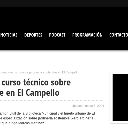
NOTICIAS
DEPORTES
PODCAST
PROGRAMACIÓN
CONTACT
 curso técnico sobre jardinería sostenible en El Campello
 curso técnico sobre
le en El Campello
Updated: mayo 6, 2024
amón Llull de la Biblioteca Municipal y el huerto urbano de El
especialización sobre jardinería sostenible (xerojardinería),
e que dirige Marcos Martínez.