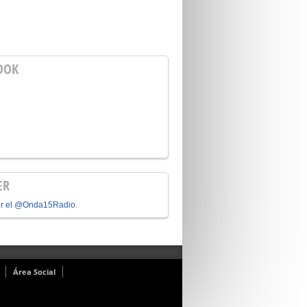
OOK
ER
or el @Onda15Radio.
Área Social