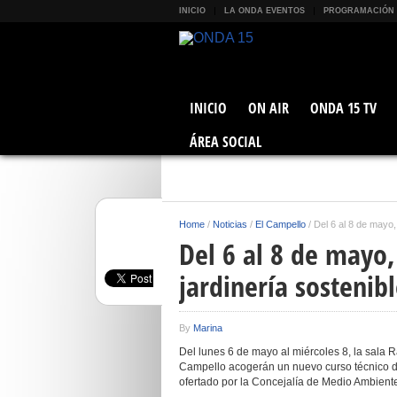
INICIO
LA ONDA EVENTOS
PROGRAMACIÓN
INICIO
ON AIR
ONDA 15 TV
ÁREA SOCIAL
Home
/
Noticias
/
El Campello
/
Del 6 al 8 de mayo,
Del 6 al 8 de mayo,
jardinería sostenib
By
Marina
Del lunes 6 de mayo al miércoles 8, la sala R
Campello acogerán un nuevo curso técnico de 
ofertado por la Concejalía de Medio Ambient