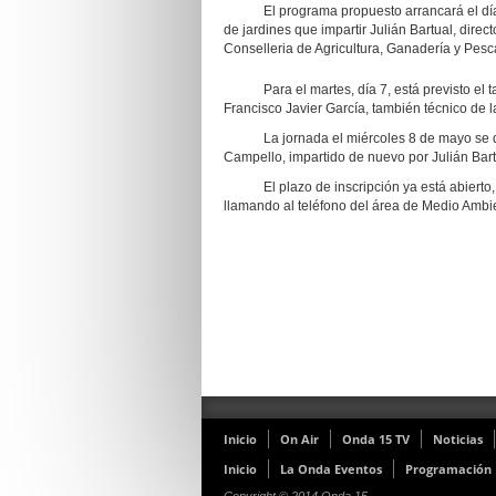
El programa propuesto arrancará el día 6, 
de jardines que impartir Julián Bartual, direc
Conselleria de Agricultura, Ganadería y Pesc
Para el martes, día 7, está previsto el
Francisco Javier García, también técnico de 
La jornada el miércoles 8 de mayo se d
Campello, impartido de nuevo por Julián Bart
El plazo de inscripción ya está abierto,
llamando al teléfono del área de Medio Ambi
Inicio
On Air
Onda 15 TV
Noticias
Inicio
La Onda Eventos
Programación