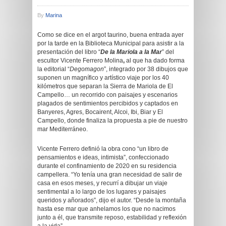
By
Marina
Como se dice en el argot taurino, buena entrada ayer
por la tarde en la Biblioteca Municipal para asistir a la
presentación del libro “
De la Mariola a la Mar
” del
escultor Vicente Ferrero Molina
,
al que ha dado forma
la editorial “
Degomagon
”, integrado por 38 dibujos que
suponen un magnífico y artístico viaje por los 40
kilómetros que separan la Sierra de Mariola de El
Campello… un recorrido con paisajes y escenarios
plagados de sentimientos percibidos y captados en
Banyeres, Agres, Bocairent, Alcoi, Ibi, Biar y El
Campello, donde finaliza la propuesta a pie de nuestro
mar Mediterráneo.
Vicente Ferrero definió la obra cono “un libro de
pensamientos e ideas, intimista”, confeccionado
durante el confinamiento de 2020 en su residencia
campellera. “Yo tenía una gran necesidad de salir de
casa en esos meses, y recurrí a dibujar un viaje
sentimental a lo largo de los lugares y paisajes
queridos y añorados”, dijo el autor. “Desde la montaña
hasta ese mar que anhelamos los que no nacimos
junto a él, que transmite reposo, estabilidad y reflexión