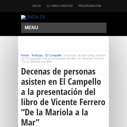
INICIO
LA ONDA EVENTOS
PROGRAMACIÓN
MENU
Home
/
Noticias
/
El Campello
/
Decenas de personas asisten
en El Campello a la presentación del libro de Vicente Ferrero
“De la Mariola a la Mar”
Decenas de personas
asisten en El Campello
a la presentación del
libro de Vicente Ferrero
“De la Mariola a la
Mar”