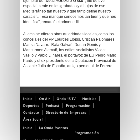
ejemplar de “
De la Mariola a la Mar
”, me detuve
especialmente en los grabados y dibujos de ese
Mediterráneo tan nuestro y que tanto define nuestro
carácter… Esa mar que conocemos tan bien y que nos
identifica”, remarcó el primer edil.
Al acto acudieron otras autoridades locales, como los
concejales del PP Lourdes Llopis, Cristian Palomares,
Marisa Navarro, Rafa Galvañ, Dorian Gomis y
Maricarmen Alemañ, los ediles socialistas Vicent
Vaello y Pablo Llinares, el portavoz de EU Pedro Mario
Pardo y el ex presidente de la Diputación Provincial de
Alicante Julio de España, amigo personal de Ferrero.
Inicio
On Air
Onda 15 TV
Noticias
Deportes
Podcast
Programación
Contacto
Directorio de Empresas
Área Social
Inicio
La Onda Eventos
Programación