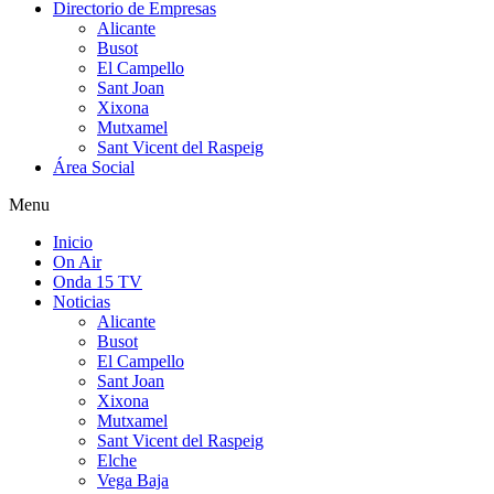
Directorio de Empresas
Alicante
Busot
El Campello
Sant Joan
Xixona
Mutxamel
Sant Vicent del Raspeig
Área Social
Menu
Inicio
On Air
Onda 15 TV
Noticias
Alicante
Busot
El Campello
Sant Joan
Xixona
Mutxamel
Sant Vicent del Raspeig
Elche
Vega Baja