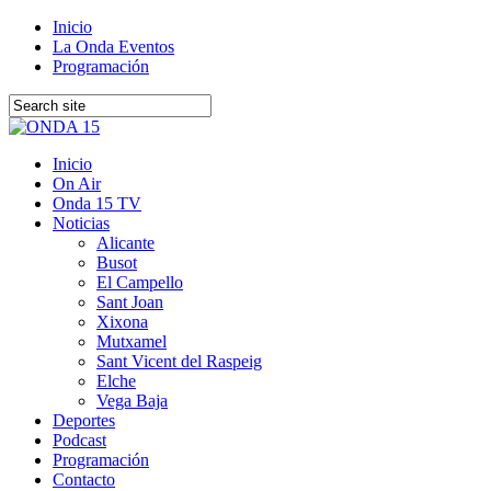
Inicio
La Onda Eventos
Programación
Inicio
On Air
Onda 15 TV
Noticias
Alicante
Busot
El Campello
Sant Joan
Xixona
Mutxamel
Sant Vicent del Raspeig
Elche
Vega Baja
Deportes
Podcast
Programación
Contacto