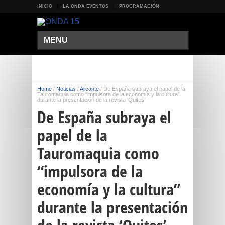
INICIO
LA ONDA EVENTOS
PROGRAMACIÓN
MENU
Home
/
Noticias
/
Alicante
/
De España subraya el papel de la
Tauromaquia como “impulsora de la economía y la cultura”
durante la presentación de la revista ‘Quites’
De España subraya el
papel de la
Tauromaquia como
“impulsora de la
economía y la cultura”
durante la presentación