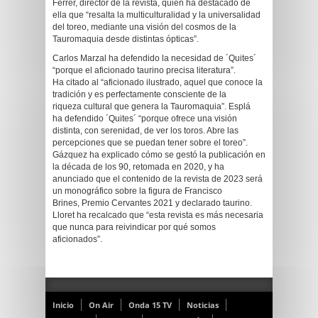
Ferrer, director de la revista, quien ha destacado de
ella que “resalta la multiculturalidad y la universalidad
del toreo, mediante una visión del cosmos de la
Tauromaquia desde distintas ópticas”.
Carlos Marzal ha defendido la necesidad de ´Quites´
“porque el aficionado taurino precisa literatura”.
Ha citado al “aficionado ilustrado, aquel que conoce la
tradición y es perfectamente consciente de la
riqueza cultural que genera la Tauromaquia”. Esplá
ha defendido ´Quites´ “porque ofrece una visión
distinta, con serenidad, de ver los toros. Abre las
percepciones que se puedan tener sobre el toreo”.
Gázquez ha explicado cómo se gestó la publicación en
la década de los 90, retomada en 2020, y ha
anunciado que el contenido de la revista de 2023 será
un monográfico sobre la figura de Francisco
Brines, Premio Cervantes 2021 y declarado taurino.
Lloret ha recalcado que “esta revista es más necesaria
que nunca para reivindicar por qué somos
aficionados”.
Inicio
On Air
Onda 15 TV
Noticias