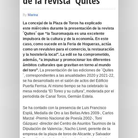
de la revista ‘Quites’
By
Marina
La concejal de la Plaza de Toros ha explicado
este
miércoles durante la presentación de la revista
´Quites´ que “la Tauromaquia es una excelente
impulsora de la cultura y de la economía. En este
caso, como sucede en la Feria de Hogueras, actúa
como un revulsivo para el comercio, la restauración
y la hostelería local”. La edil se ha comprometido,
además, “a impulsar y promocionar los diferentes
ámbitos culturales que gravitan en torno al mundo
del toro”.
La presentación de las ediciones de ´Quites
´, correspondientes a las anualidades 2020 y 2021-22,
se ha desarrollado en el salón de actos del Edificio
Puerta Ferrisa. Al mismo tiempo se ha celebrado la
mesa redonda “El Toreo y su cultura”, moderada por el
periodista de Canal Toros, Germán Estela.
Se ha contado con la presencia de Luis Francisco
Esplá, Medalla de Oro a las Bellas Artes 2009-, Carlos
Marzal -Premio Nacional de Poesía 2002-, Toni
Gázquez -director del Centro de Asuntos Taurinos de la
Diputación de Valencia-; Nacho Lloret, gerente de la
empresa de la plaza de toros de Alicante; y Salvador