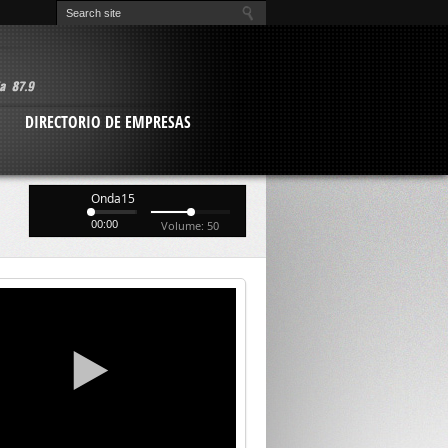
O
DIRECTORIO DE EMPRESAS
Onda15
00:00
Volume: 50