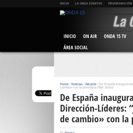
INICIO
LA ONDA EVENTOS
PROGRAMACIÓN
INICIO
ON AIR
ONDA 15 TV
ÁREA SOCIAL
Home
/
Noticias
/
Alicante
/
De España inaugura las 
cambio» con la periodista Pilar Jericó
De España inaugura
Dirección-Líderes: 
de cambio» con la p
By
Marina