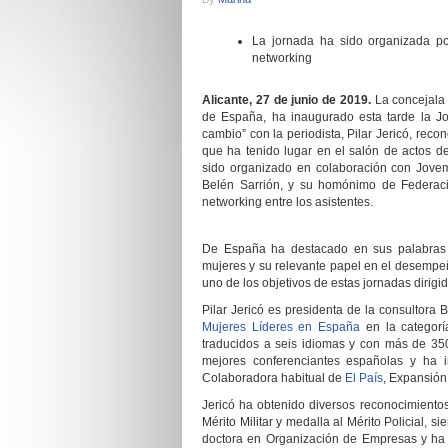
L
a jornada ha sido organizada po
networking
Alicante,
27
de
junio
de 2019.
La
concejala
de España, ha inaugurado
esta tarde
la Jo
cambio” con la periodista, Pilar Jericó, re
que ha tenido lugar
en
el salón de actos
del
sido organizado en colaboración con Jove
Belén Sarrión, y su homónimo de Federaci
networking entre los asistentes.
De España ha destacado
en sus palabras
mujeres y su
relevante
papel en el desempeño
uno de los objetivos de estas jornadas dirig
Pilar Jericó es p
residenta de la consultora 
Mujeres Líderes en España
en la categor
traducidos a seis idiomas y con más de 35
mejores conferenciantes españolas y ha 
Colaboradora habitual de
El País
, Expansión
Jericó h
a obtenido diversos reconocimientos 
Mérito Militar y medalla al Mérito Policial, s
doctora en Organización de Empresas y ha 