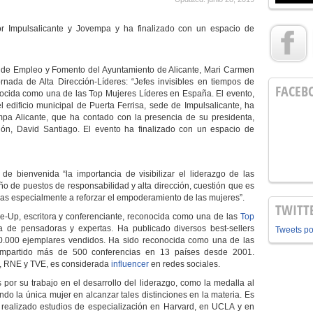
r Impulsalicante y Jovempa y ha finalizad
o
con
un espacio de
 de Empleo y Fomento
del Ayuntamiento de Alicante
, Mari Carmen
rnada de Alta Dirección-Lídere
s:
“Jefes invisibles en tiempos de
FACEB
conocida como una de las Top Mujeres Líderes en España.
El evento,
 edificio municipal de Puerta Ferrisa, sede de Impulsalicante, ha
mpa Alicante, que ha contado con
la presencia de
su presidenta,
ón, David Santiago. El evento ha finalizado con un espacio de
 de bienvenida
“
la importancia de visibilizar el liderazgo de las
 de puestos de responsabilidad y alta dirección, cuestión que es
idas especialmente a reforzar el empoderamiento de las mujeres
”.
TWITT
Be-Up, escritora y conferenciante, reconocida como una de las
Top
ía de pensadoras y expertas. Ha publicado diversos best-sellers
Tweets p
0.000 ejemplares vendidos. Ha sido reconocida como una de las
impartido más de 500 conferencias en 13 países desde 2001.
, RNE y TVE, es considerada
influencer
en redes sociales.
por su trabajo en el desarrollo del liderazgo, como la medalla al
iendo la única mujer en alcanzar tales distinciones en la materia. Es
realizado estudios de especialización en Harvard, en UCLA y en