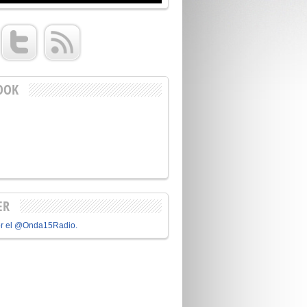
OOK
ER
or el @Onda15Radio.