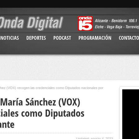
NOTICIAS
DEPORTES
PODCAST
PROGRAMACIÓN
CONTACT
hez (VOX) recogen las credenciales como Diputados nacionales por
 María Sánchez (VOX)
ciales como Diputados
ante
Updated: agosto 4, 2023