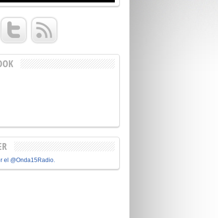
OOK
ER
or el @Onda15Radio.