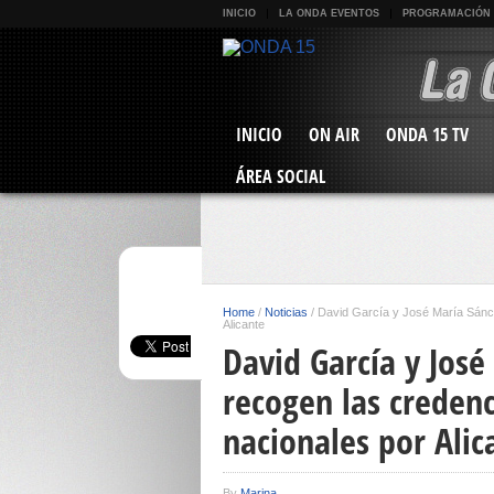
INICIO
LA ONDA EVENTOS
PROGRAMACIÓN
INICIO
ON AIR
ONDA 15 TV
ÁREA SOCIAL
Home
/
Noticias
/
David García y José María Sánc
Alicante
David García y José
recogen las creden
nacionales por Alic
By
Marina