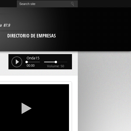
O
DIRECTORIO DE EMPRESAS
Onda15
00:00
Volume: 50