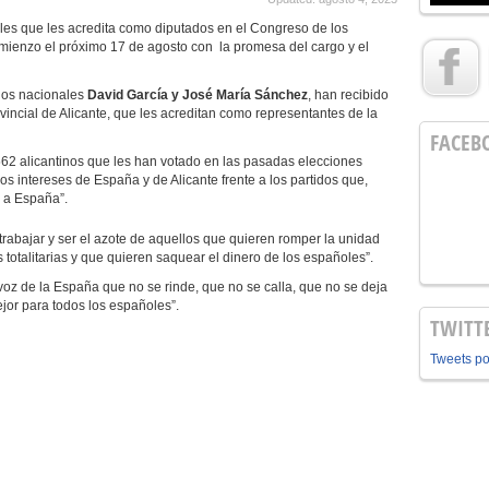
es que les acredita como diputados en el Congreso de los
omienzo el próximo 17 de agosto con la promesa del cargo y el
dos nacionales
David García y José María Sánchez
, han recibido
ovincial de Alicante, que les acreditan como representantes de la
FACEB
62 alicantinos que les han votado en las pasadas elecciones
 intereses de España y de Alicante frente a los partidos que,
e a España”.
trabajar y ser el azote de aquellos que quieren romper la unidad
totalitarias y que quieren saquear el dinero de los españoles”.
z de la España que no se rinde, que no se calla, que no se deja
jor para todos los españoles”.
TWITT
Tweets p