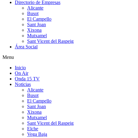
Directorio de Empresas
Alicante
Busot
El Campello
Sant Joan
Xixona
Mutxamel
Sant Vicent del Raspeig
Área Social
Menu
Inicio
On Air
Onda 15 TV
Noticias
Alicante
Busot
El Campello
Sant Joan
Xixona
Mutxamel
Sant Vicent del Raspeig
Elche
Vega Baja