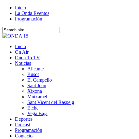
Inicio
La Onda Eventos
Programación
Inicio
On Air
Onda 15 TV
Noticias
Alicante
Busot
El Campello
Sant Joan
Xixona
Mutxamel
Sant Vicent del Raspeig
Elche
Vega Baja
Deportes
Podcast
Programación
Contacto