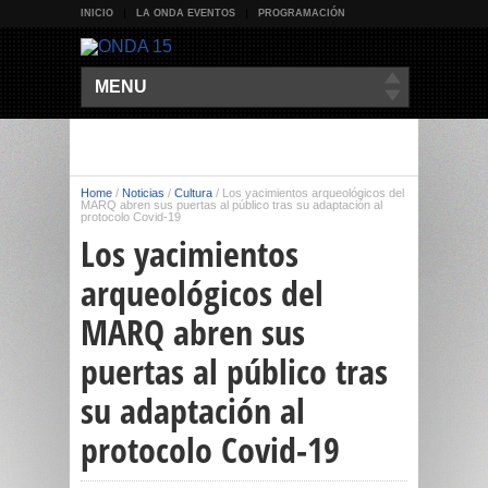
INICIO
LA ONDA EVENTOS
PROGRAMACIÓN
MENU
Home
/
Noticias
/
Cultura
/
Los yacimientos arqueológicos del
MARQ abren sus puertas al público tras su adaptación al
protocolo Covid-19
Los yacimientos
arqueológicos del
MARQ abren sus
puertas al público tras
su adaptación al
protocolo Covid-19