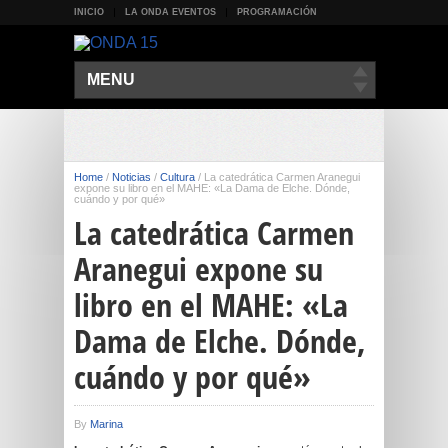
INICIO
LA ONDA EVENTOS
PROGRAMACIÓN
MENU
Home
/
Noticias
/
Cultura
/
La catedrática Carmen Aranegui
expone su libro en el MAHE: «La Dama de Elche. Dónde,
cuándo y por qué»
La catedrática Carmen
Aranegui expone su
libro en el MAHE: «La
Dama de Elche. Dónde,
cuándo y por qué»
By
Marina