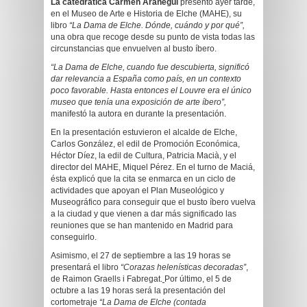
La catedrática Carmen Aranegui
presentó ayer tarde,
en el Museo de Arte e Historia de Elche (MAHE), su
libro
“La Dama de Elche. Dónde, cuándo y por qué”,
una obra que recoge desde su punto de vista todas las
circunstancias que envuelven al busto íbero.
“La Dama de Elche, cuando fue descubierta, significó
dar relevancia a España como país, en un contexto
poco favorable. Hasta entonces e
l Louvre era el único
museo que tenía una exposición de arte íbero”,
manifestó la autora en durante la presentación.
En la presentación estuvieron el alcalde de Elche,
Carlos González, el edil de Promoción Económica,
Héctor Díez, la edil de Cultura, Patricia Macià, y el
director del MAHE, Miquel Pérez. En el turno de Maciá,
ésta explicó que la
cita se enmarca en un ciclo de
actividades que apoyan el Plan Museológico y
Museográfico para conseguir que el busto íbero vuelva
a la ciudad y que vienen a dar más significado las
reuniones que se han mantenido en Madrid para
conseguirlo.
Asimismo, e
l 27 de septiembre a las 19 horas se
presentará el libro
“Corazas helenísticas decoradas”
,
de Raimon Graells i Fabregat.
Por último, el 5 de
octubre a las 19 horas será la presentación del
cortometraje
“La Dama de Elche (contada