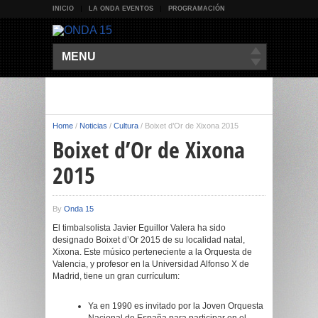
INICIO
LA ONDA EVENTOS
PROGRAMACIÓN
MENU
Home
/
Noticias
/
Cultura
/
Boixet d’Or de Xixona 2015
Boixet d’Or de Xixona
2015
By
Onda 15
El timbalsolista Javier Eguillor Valera ha sido
designado Boixet d’Or 2015 de su localidad natal,
Xixona. Este músico perteneciente a la Orquesta de
Valencia, y profesor en la Universidad Alfonso X de
Madrid, tiene un gran currículum:
Ya en 1990 es invitado por la Joven Orquesta