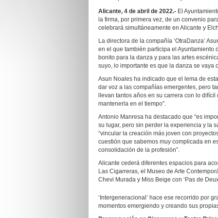
Alicante,
4
de abril de 2022.-
El Ayuntamient
la firma, por primera vez, de un convenio para
celebrará simultáneamente en Alicante y Elc
La directora de la compañía ‘OtraDanza’ Asu
en el que también participa el Ayuntamient
bonito para la danza y para las artes escénic
suyo, lo importante es que la danza se vaya 
Asun Noales ha indicado que el lema de esta
dar voz a las compañías emergentes, pero ta
llevan tantos años en su carrera con lo difícil
mantenerla en el tiempo”.
Antonio Manresa ha destacado que “es impor
su lugar, pero sin perder la experiencia y la
“vincular la creación más joven con proyecto
cuestión que sabemos muy complicada en este 
consolidación de la profesión”.
Alicante cederá diferentes espacios para ac
Las Cigarreras, el Museo de Arte Contemporá
Chevi Murada y Miss Beige con ‘Pas de Deux’ 
‘Intergeneracional’ hace ese recorrido por g
momentos emergiendo y creando sus propias