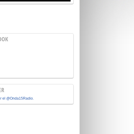
OOK
ER
or el @Onda15Radio.