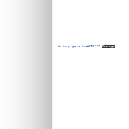
tríptico programación-AED2022
Descarga