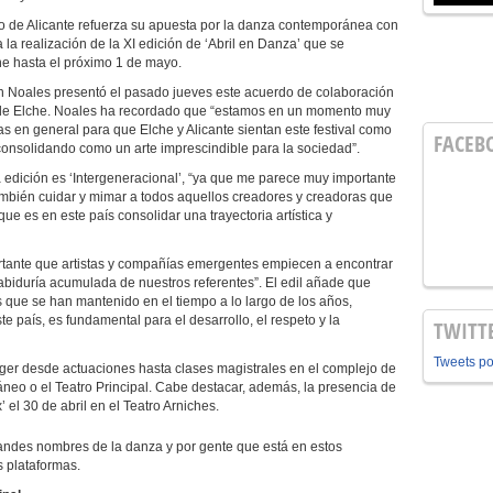
o de Alicante refuerza su apuesta por la danza contemporánea con
 la realización de la XI edición de ‘Abril en Danza’ que se
he hasta el próximo 1 de mayo.
n Noales presentó el pasado jueves este acuerdo de colaboración
o de Elche. Noales ha recordado que “estamos en un momento muy
as en general para que Elche y Alicante sientan este festival como
FACEB
consolidando como un arte imprescindible para la sociedad”.
 edición es ‘Intergeneracional’, “ya que me parece muy importante
mbién cuidar y mimar a todos aquellos creadores y creadoras que
 que es en este país consolidar una trayectoria artística y
tante que artistas y compañías emergentes empiecen a encontrar
 sabiduría acumulada de nuestros referentes”. El edil añade que
s que se han mantenido en el tiempo a lo largo de los años,
país, es fundamental para el desarrollo, el respeto y la
TWITT
Tweets p
oger desde actuaciones hasta clases magistrales en el complejo de
neo o el Teatro Principal. Cabe destacar, además, la presencia de
el 30 de abril en el Teatro Arniches.
randes nombres de la danza y por gente que está en estos
 plataformas.