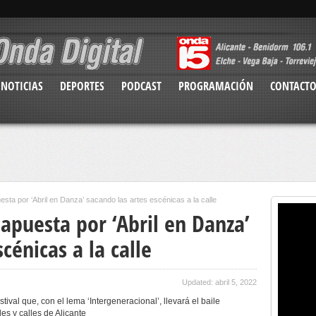
NOTICIAS
DEPORTES
PODCAST
PROGRAMACIÓN
CONTACT
esta por ‘Abril en Danza’ sacando las artes escénicas a la calle
 apuesta por ‘Abril en Danza’
cénicas a la calle
Updated: abril 5, 2022
ival que, con el lema ‘Intergeneracional’, llevará el baile
es y calles de Alicante