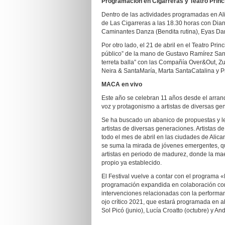
Programación en Cigarreras y Teatro Princ
Dentro de las actividades programadas en Ali
de Las Cigarreras a las 18.30 horas con Dia
Caminantes Danza (Bendita rutina), Eyas Dan
Por otro lado, el 21 de abril en el Teatro Prin
público” de la mano de Gustavo Ramírez Sansa
terreta balla” con las Compañía Over&Out, Z
Neira & SantaMaría, Marta SantaCatalina y 
MACA en vivo
Este año se celebran 11 años desde el arranq
voz y protagonismo a artistas de diversas ge
Se ha buscado un abanico de propuestas y len
artistas de diversas generaciones. Artistas 
todo el mes de abril en las ciudades de Alica
se suma la mirada de jóvenes emergentes, que
artistas en periodo de madurez, donde la maest
propio ya establecido.
El Festival vuelve a contar con el program
programación expandida en colaboración con 
intervenciones relacionadas con la performan
ojo crítico 2021, que estará programada en 
Sol Picó (junio), Lucía Croatto (octubre) y A