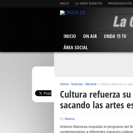
INICIO
LA ONDA EVENTOS
PROGRAMACIÓN
INICIO
ON AIR
ONDA 15 TV
ÁREA SOCIAL
Home
/
Noticias
/
Alicante
/
Cultura refuerza su apu
Cultura refuerza su
sacando las artes es
By
Marina
Antonio Manresa respalda el programa del fest
contemporáneo a diferentes espacios cultural