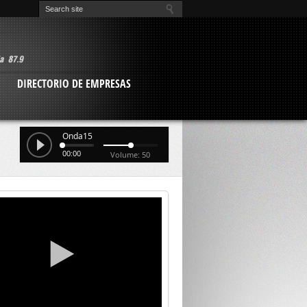
O
DIRECTORIO DE EMPRESAS
Onda15
00:00
Volume: 50