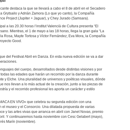
ipal
cante destaca la que se llevará a cabo el 8 de abril en el Secadero
na Grytsailo y Adrián Zamora (Lo que yo canto), la Compañía
ce Project (Jupiter + Jaguar), y Chey Jurado (Samsara).
cipal a las 20.30 horas l’institut Valencià de Cultura presenta “El
no. Mientras, el 1 de mayo a las 18 horas, llega la gran gala “La
ula Rosa, Mayte Tortosa y Víctor Fernández, Eva Mora, la Compañía
Proyecto Good.
ue del Festival Abril en Danza. En esta nueva edición se va a dar
neraciones.
guajes del cuerpo, desarrollados desde distintas visiones y por
de todas las edades que harán un recorrido por la danza durante
nte y Elche. Una pluralidad de universos y poéticas visuales, dónde
 nos llevan a lo más actual de la creación, junto a las piezas de
ría y el recorrido profesional les aporta un carácter y estilo
a «MACA EN VIVO» que celebra su segunda edición con una
el museo y el Consorcio. Una dilatada propuesta de varias
ce y las artes vivas que arranca en abril con Janet Novas, premio
abril. Y continuaremos hasta noviembre con Cesc Gelabert (mayo),
ndrés Marín (noviembre).