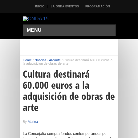
INICIO
LA ONDA EVENTOS
PROGRAMACIÓN
MENU
Home
/
Noticias
/
Alicante
/
Cultura destinará 60.000 euros a
la adquisición de obras de arte
Cultura destinará
60.000 euros a la
adquisición de obras de
arte
By
Marina
La Concejalía compra fondos contemporáneos por