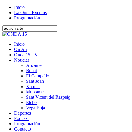
Inicio
La Onda Eventos
Programación
Inicio
On Air
Onda 15 TV
Noticias
Alicante
Busot
El Campello
Sant Joan
Xixona
Mutxamel
Sant Vicent del Raspeig
Elche
Vega Baja
Deportes
Podcast
Programación
Contacto