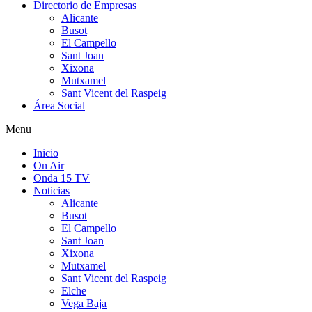
Directorio de Empresas
Alicante
Busot
El Campello
Sant Joan
Xixona
Mutxamel
Sant Vicent del Raspeig
Área Social
Menu
Inicio
On Air
Onda 15 TV
Noticias
Alicante
Busot
El Campello
Sant Joan
Xixona
Mutxamel
Sant Vicent del Raspeig
Elche
Vega Baja