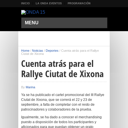
INICIO
LA ONDA EVENTOS
PROGRAMACIÓN
MENU
Home
/
Noticias
/
Deportes
/
Cuenta atrás para el Rallye
Ciutat de Xixona
Cuenta atrás para el
Rallye Ciutat de Xixona
By
Marina
Ya se ha publicado el cartel promocional del III Rallye
Ciutat de Xixona, que se correrá el 22 y 23 de
septiembre, a falta de completar con el resto de
patrocinadores y colaboradores de la prueba.
Igualmente, se ha dado a conocer el merchandising
puesto a disposición de todos los participantes y
aficionados para que puedan obtener un grato