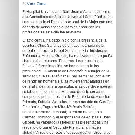
By
Víctor Olcina
El Hospital Universitario Sant Joan d’Alacant, adscrito
a la Conselleria de Sanitat Universal i Salut Pública, ha
conmemorado el Día Internacional de la Mujer con una
agenda de actos especial para celebrar con los
profesionales esta cita tan relevante.
El acto central ha dado inicio con la presencia de la
escritora Chus Sánchez quien, acompañada de la
gerente, la doctora Isabel González, y la directora de
Enfermería, Antonia Graells, ha realizado una pequeña
charla sobre mujeres “Pioneras desconocidas de
Alicante”. A continuación, se han entregado los
premios del II Concurso de Fotografía “La mujer en la
sanidad”, que se lanzó hace unas semanas, con el fin
de rendir un homenaje a las mujeres trabajadoras en
general y, de manera particular, a las que desempeñan
su labor en este centro. El jurado de este certamen,
compuesto por la directora de Enfermería de Atención
Primaria, Fabiola Marrades; la responsable de Gestión
Económica, Engracia Mira; Mª Jesús Beltrán,
administrativa de Personal; la enfermera adjunta
Carmen Domingo, y el responsable de Abucasis, Jordi
Gisbert, ha valorado las fotografías presentadas y ha
resuelto otorgar el Segundo Premio a la imagen
titulada “Arreglo de rotos y “descosidos” en Urgencias”,