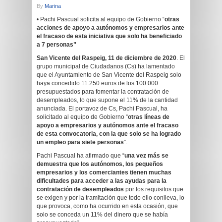
By
Marina
• Pachi Pascual solicita al equipo de Gobierno “
otras
acciones de apoyo a autónomos y empresarios ante
el fracaso de esta iniciativa que solo ha beneficiado
a 7 personas”
San Vicente del Raspeig,
11
de
diciembre
de 2020
. El
grupo municipal de Ciudadanos (Cs) ha lamentado
que el Ayuntamiento de San Vicente del Raspeig solo
haya concedido 11.250 euros de los 100.000
presupuestados para fomentar la contratación de
desempleados, lo que supone el 11% de la cantidad
anunciada. El portavoz de Cs, Pachi Pascual, ha
solicitado al equipo de Gobierno “
otras líneas de
apoyo a empresarios y autónomos ante el fracaso
de esta convocatoria, con la que solo se ha logrado
un empleo para siete personas
”.
Pachi Pascual ha afirmado que “
una vez más se
demuestra que los autónomos, los pequeños
empresarios y los comerciantes tienen muchas
dificultades para acceder a las ayudas para la
contratación de desempleados
por los requisitos que
se exigen y por la tramitación que todo ello conlleva, lo
que provoca, como ha ocurrido en esta ocasión, que
solo se conceda un 11% del dinero que se había