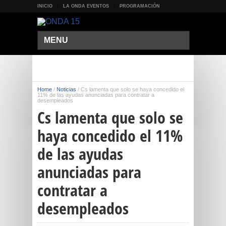
INICIO
LA ONDA EVENTOS
PROGRAMACIÓN
MENU
Home
/
Noticias
/
Cs lamenta que solo se haya concedido el
11% de las ayudas anunciadas para contratar a
desempleados
Cs lamenta que solo se
haya concedido el 11%
de las ayudas
anunciadas para
contratar a
desempleados