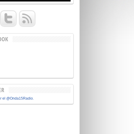
OOK
ER
or el @Onda15Radio.