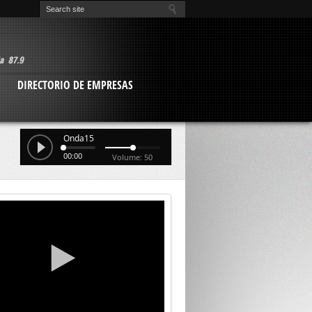
O
DIRECTORIO DE EMPRESAS
Onda15
00:00
Volume: 50