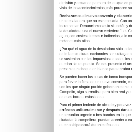
dimisión y actuar de palmero de los que en pr
vista de los acontecimientos, más parecen su
Rechazamos el nuevo convenio y el anterio
una desaladora que no es necesaria. Con un 
incrementar. Denunciamos esta situación y 
la desaladora sea el nuevo vertedero “Les C
agua, con costes directos e indirectos, a lo 
raciones más altas.
¿Por qué el agua de la desaladora sólo la t
de infraestructuras nacionales son sufragad
se sustentan con los impuestos de todos los c
quedan sin respuesta. Se nos presenta el ac
presenta un cheque en blanco para aprobar e
Se pueden hacer las cosas de forma transpar
para forzar la firma de un nuevo convenio, 
son los que ningún partido gobernante en el 
Campello, algo surrealista pero bien real y
de esos barros, estos lodos.
Para el primer teniente de alcalde y portavo
erróneas unilateralmente y después dar a el
una reunión urgente a tres bandas en la que 
ciudadanía campellera, puedan acceder a cu
que nos hipotecará durante décadas.