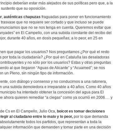
incipio deberían estar más alejados de sus políticas pero que, a la
 sustento que su oposición.
r
,
auténticas chapuzas
fraguadas para poner en funcionamiento
trasvase que no requiere ser cortado y que incluso se puede
denunciamos que no se nos tenga en cuenta. Queremos evitar que
anyades” en El Campello, con una subida constante del recibo del
mejor, durante 40 años, en dosis pequeñas; a lo peor, en 25 en
ienen que pagar los usuarios? Nos preguntamos ¿Por qué el resto
as por toda la ciudadanía? ¿Por qué en Cataluña las desaladoras
ontribuyentes y no sólo por los usuarios? Estas y otras preguntas
uerdo al que llegaron “Aguas de Alicante” y “Acuamed”; se nos
n un Pleno, sin ningún tipo de información.
ente, con diálogo y consenso y no conducirnos a una ratonera,
con una subida demoledora e irreparable a 40 años. Como 40 años
municipio ha intentado obtener la concesión del agua para El
 que ahora quieren remediar “a ciegas” como ya ocurrió en 2006… y
z de Cs en El Campello, Julio Oca,
boicot es tomar decisiones
egir al ciudadano entre lo malo y lo peor,
por lo que demanda
absolutamente todos los partidos, que representan a toda la
alquier información que demanden y tomar parte en una decisión