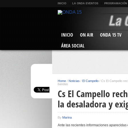
INICIO
LA ONDA EVENTOS
PROGRAMACIÓN
INICIO
ON AIR
ONDA 15 TV
ÁREA SOCIAL
Home
/
Noticias
/
El Campello
/
Cs El Campello rech
bandas
Cs El Campello rech
la desaladora y exi
By
Marina
Ante las recientes informaciones aparecidas 