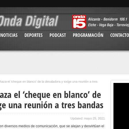
NOTICIAS
DEPORTES
PODCAST
PROGRAMACIÓN
CONTACT
aza el ‘cheque en blanco’ de la desaladora y exige una reunión a tres
aza el ‘cheque en blanco’ de
ge una reunión a tres bandas
Updated: mayo 25, 2021
en diversos medios de comunicación, que se alejan y desvirtúan el