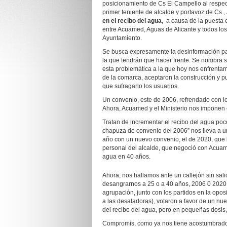
posicionamiento de Cs El Campello al respect
primer teniente de alcalde y portavoz de Cs ,
en el recibo del agua
, a causa de la puesta
entre Acuamed, Aguas de Alicante y todos lo
Ayuntamiento.
Se busca expresamente la desinformación par
la que tendrán que hacer frente. Se nombra só
esta problemática a la que hoy nos enfrenta
de la comarca, aceptaron la construcción y p
que sufragarlo los usuarios.
Un convenio, este de 2006, refrendado con lo
Ahora, Acuamed y el Ministerio nos imponen 
Tratan de incrementar el recibo del agua po
chapuza de convenio del 2006” nos lleva a un
año con un nuevo convenio, el de 2020, que l
personal del alcalde, que negoció con Acuamed
agua en 40 años.
Ahora, nos hallamos ante un callejón sin sali
desangrarnos a 25 o a 40 años, 2006 0 2020.
agrupación, junto con los partidos en la opos
a las desaladoras), votaron a favor de un n
del recibo del agua, pero en pequeñas dosis,
Compromís, como ya nos tiene acostumbrados,